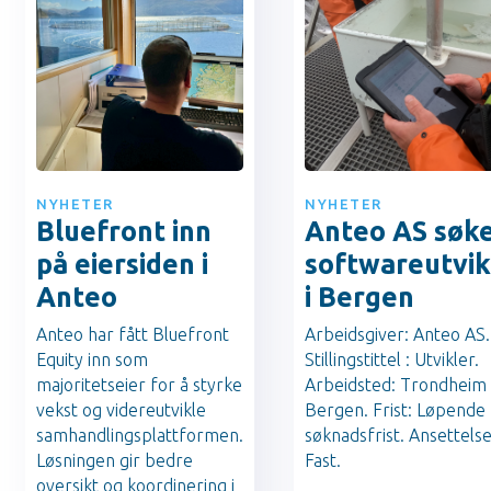
NYHETER
NYHETER
Bluefront inn
Anteo AS søk
på eiersiden i
softwareutvik
Anteo
i Bergen
Anteo har fått Bluefront
Arbeidsgiver: Anteo AS.
Equity inn som
Stillingstittel : Utvikler.
majoritetseier for å styrke
Arbeidsted: Trondheim 
vekst og videreutvikle
Bergen. Frist: Løpende
samhandlingsplattformen.
søknadsfrist. Ansettels
Løsningen gir bedre
Fast.
oversikt og koordinering i