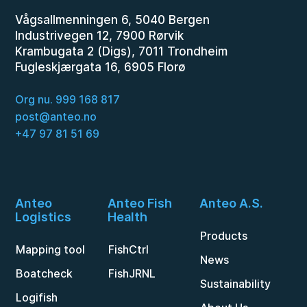
Vågsallmenningen 6, 5040 Bergen
Industrivegen 12, 7900 Rørvik
Krambugata 2 (Digs), 7011 Trondheim
Fugleskjærgata 16, 6905 Florø
Org nu. 999 168 817
post@anteo.no
+47 97 81 51 69
Anteo
Anteo Fish
Anteo A.S.
Logistics
Health
Products
Mapping tool
FishCtrl
News
Boatcheck
FishJRNL
Sustainability
Logifish